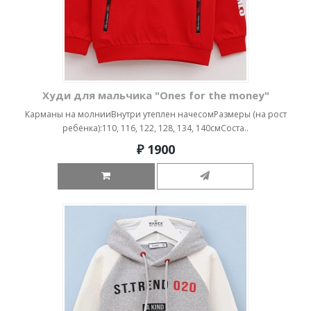
Худи для мальчика "Ones for the money"
Карманы на молнииВнутри утеплен начесомРазмеры (на рост
ребёнка):110, 116, 122, 128, 134, 140смСоста..
₽ 1900