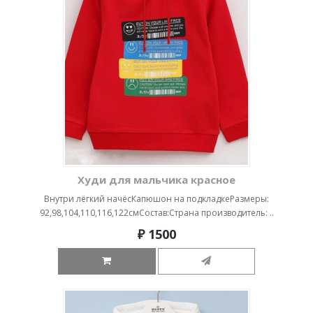
Худи для мальчика красное
Внутри лёгкий начёсКапюшон на подкладкеРазмеры:
92,98,104,110,116,122смСостав:Страна производитель: ..
₽ 1500