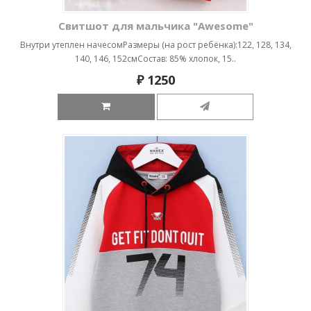
Свитшот для мальчика "Awesome"
Внутри утеплен начесомРазмеры (на рост ребёнка):122, 128, 134,
140, 146, 152смСостав: 85% хлопок, 15..
₽ 1250