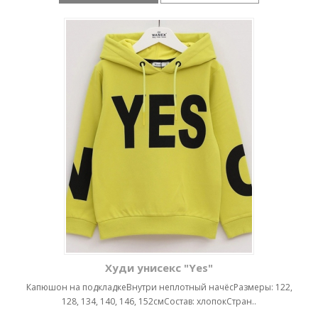
Худи унисекс "Yes"
Капюшон на подкладкеВнутри неплотный начёсРазмеры: 122,
128, 134, 140, 146, 152смСостав: хлопокСтран..