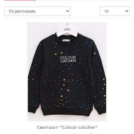
Свитшот "Colour catcher"